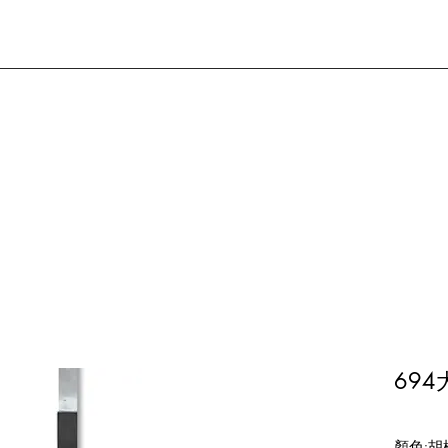
694
顏色:胡